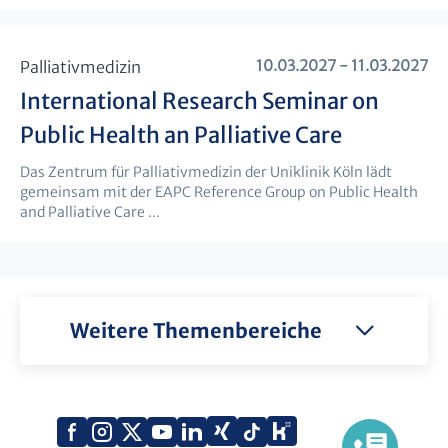
10.03.2027 - 11.03.2027
Palliativmedizin
International Research Seminar on
Public Health an Palliative Care
Das Zentrum für Palliativmedizin der Uniklinik Köln lädt
gemeinsam mit der EAPC Reference Group on Public Health
and Palliative Care ...
Weitere Themenbereiche
Xing
Kununu
Facebook
Instagram
X
YouTube
LinkedIn
Tiktok