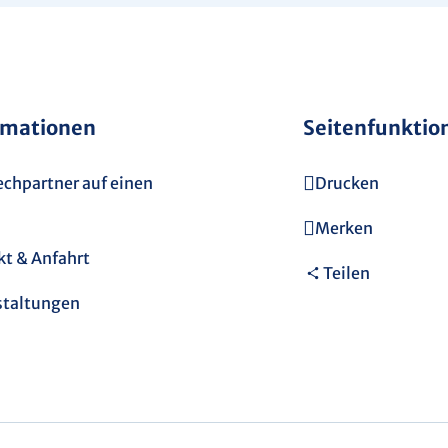
rmationen
Seitenfunktio
chpartner auf einen
Drucken
Merken
t & Anfahrt
Teilen
staltungen