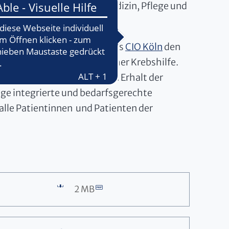
uellsten Leitlinien aus Medizin, Pflege und
ter anderem als Mitglied des
CIO Köln
den
bsgesellschaft und Deutscher Krebshilfe.
qualität zum erfolgreichen Erhalt der
rtige integrierte und bedarfsgerechte
 alle Patientinnen und Patienten der
2 MB